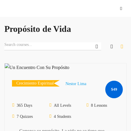
Propósito de Vida
Crecimiento Espiritual
Nestor Lima
$49
Un Encuentro Con Su Propósito
365 Days
All Levels
8 Lessons
7 Quizzes
4 Students
Conozca su propósito. La vida no se tiene que